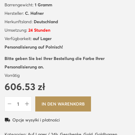
Barrengewicht:
1 Gramm
Hersteller:
C. Hafner
Herkunftsland:
Deutschland
Umsetzung:
24 Stunden
Verfügbarkeit:
auf Lager
Personalisierung auf Polnisch!
Bitte geben Sie bei Ihrer Bestellung die Farbe Ihrer
Personalisierung an.
Vorrätig
606.53
zł
IN DEN WARENKORB
1
G
Opcje wysyłki i płatności
r
a
Kategorien:
Auf Lager / 24h
,
Geschenke
,
Gold
,
Goldbarren