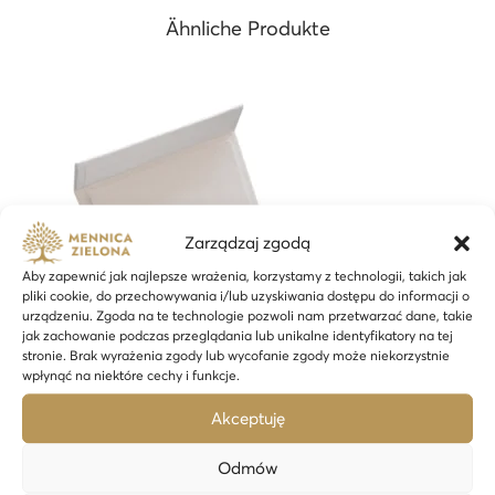
u
Ähnliche Produkte
n
i
o
n
(
P
L
Zarządzaj zgodą
)
Aby zapewnić jak najlepsze wrażenia, korzystamy z technologii, takich jak
pliki cookie, do przechowywania i/lub uzyskiwania dostępu do informacji o
-
urządzeniu. Zgoda na te technologie pozwoli nam przetwarzać dane, takie
2
jak zachowanie podczas przeglądania lub unikalne identyfikatory na tej
stronie. Brak wyrażenia zgody lub wycofanie zgody może niekorzystnie
4
wpłynąć na niektóre cechy i funkcje.
h
Akceptuję
M
e
Odmów
n