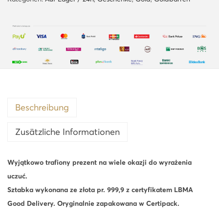
m
m
G
o
l
d
b
a
Beschreibung
r
Zusätzliche Informationen
r
e
n
Wyjątkowo trafiony prezent na wiele okazji do wyrażenia
C
uczuć.
e
Sztabka wykonana ze złota pr. 999,9 z certyfikatem LBMA
r
Good Delivery. Oryginalnie zapakowana w Certipack.
t