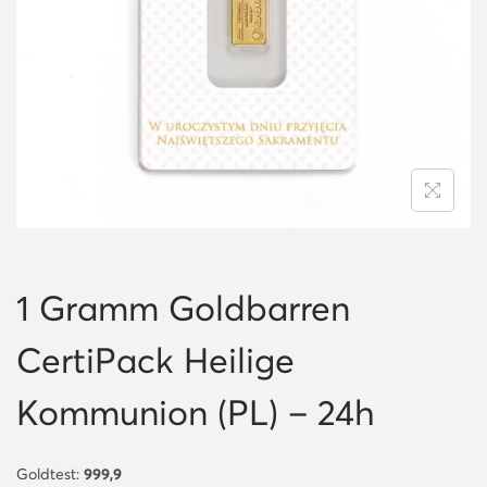
i
o
n
1 Gramm Goldbarren
CertiPack Heilige
Kommunion (PL) – 24h
Goldtest:
999,9