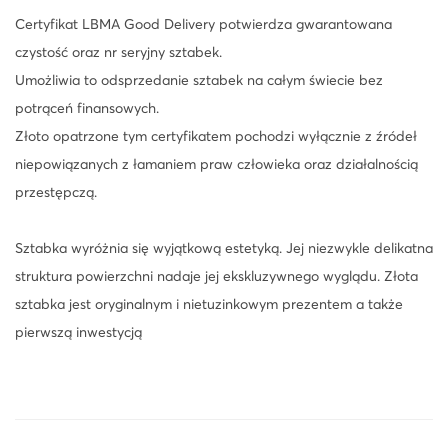
i
Certyfikat LBMA Good Delivery potwierdza gwarantowana
P
czystość oraz nr seryjny sztabek.
a
Umożliwia to odsprzedanie sztabek na całym świecie bez
c
potrąceń finansowych.
k
Złoto opatrzone tym certyfikatem pochodzi wyłącznie z źródeł
H
niepowiązanych z łamaniem praw człowieka oraz działalnością
e
przestępczą.
i
l
Sztabka wyróżnia się wyjątkową estetyką. Jej niezwykle delikatna
i
struktura powierzchni nadaje jej ekskluzywnego wyglądu. Złota
g
sztabka jest oryginalnym i nietuzinkowym prezentem a także
e
pierwszą inwestycją
K
o
m
m