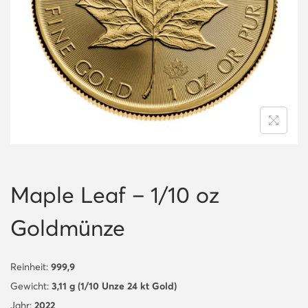
i
o
n
Maple Leaf – 1/10 oz
Goldmünze
Reinheit:
999,9
Gewicht:
3,11 g (1/10 Unze 24 kt Gold)
Jahr:
2022