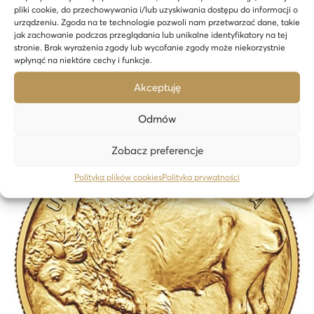
pliki cookie, do przechowywania i/lub uzyskiwania dostępu do informacji o
urządzeniu. Zgoda na te technologie pozwoli nam przetwarzać dane, takie
jak zachowanie podczas przeglądania lub unikalne identyfikatory na tej
stronie. Brak wyrażenia zgody lub wycofanie zgody może niekorzystnie
wpłynąć na niektóre cechy i funkcje.
Ähnliche Produkte
Akceptuję
Odmów
Zobacz preferencje
Polityka plików cookies
Polityka prywatności